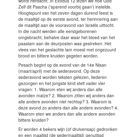
wordt herdacht. In Exodus 12 lezen we hoe God
Zelf dit Pascha ('sparend voorbij gaan') instelde.
Hoogtepunt van het zeven dagen durend feest is
de maaltijd op de eerste avond, ter herinnering aan
de maaltijd aan de vooravond van Israëls uittocht.
In die nacht werden alle eerstgeborenen
omgebracht, behalve daar waar het bloed van het
paaslam aan de deurposten was gestreken. Het
vlees van het geslachte lam moest met ongezuurd
brood en bittere kruiden gegeten worden.
Pesach begint op de avond van de 14e Nisan
(maart/april) met de sederavond. Op deze
sederavond worden teksten gelezen, liederen
gezongen en het jongste kind stelt vader vier
vragen: 1. Waarom eten wij anders dan alle
avonden matze? 2. Waarom zitten wij anders dan
alle andere avonden niet rechtop? 3. Waarom is
deze avond zo anders dan alle andere avonden? 4.
Waarom eten we anders dan alle andere avonden
bittere kruiden?
Er worden 4 bekers wijn (of druivensap) gedronken
en een maaltijd (de sedermaaltijd) genuttigd