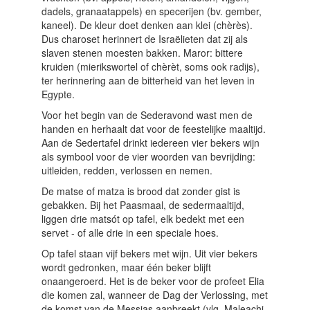
dadels, granaatappels) en specerijen (bv. gember,
kaneel). De kleur doet denken aan klei (chèrès).
Dus charoset herinnert de Israëlieten dat zij als
slaven stenen moesten bakken. Maror: bittere
kruiden (mierikswortel of chèrèt, soms ook radijs),
ter herinnering aan de bitterheid van het leven in
Egypte.
Voor het begin van de Sederavond wast men de
handen en herhaalt dat voor de feestelijke maaltijd.
Aan de Sedertafel drinkt iedereen vier bekers wijn
als symbool voor de vier woorden van bevrijding:
uitleiden, redden, verlossen en nemen.
De matse of matza is brood dat zonder gist is
gebakken. Bij het Paasmaal, de sedermaaltijd,
liggen drie matsót op tafel, elk bedekt met een
servet - of alle drie in een speciale hoes.
Op tafel staan vijf bekers met wijn. Uit vier bekers
wordt gedronken, maar één beker blijft
onaangeroerd. Het is de beker voor de profeet Elia
die komen zal, wanneer de Dag der Verlossing, met
de komst van de Messias aanbreekt (vlg. Maleachi.