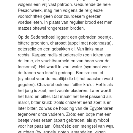
volgens een vrij vast patroon. Gedurende de hele
Pesachweek, mag men volgens de religieuze
voorschriften geen door zuurdesem gerezen
voedsel eten. In plaats van regulier brood eet men
matzes oftewel 'ongerezen' broden.
Op de Sederschotel liggen: een gebraden beentje,
bittere groenten, charoset (appel met notenpasta),
peterselie en een gebakken ei. Van links naar
rechts: Karpas: radijs of peterselie (een teken van
de lente, de vruchtbaarheid en van hoop voor de
toekomst). Het wordt in zout water (symbool voor
de tranen van Israël) gedoopt. Beetsa: een ei
(symbool voor de maaltijd die bij het paaslam werd
gegeten). Chazèrèt ook een ‘bitter kruid’. Het is als
het jong is zoet, met zachte bladeren. Later wordt
het hard en bitter. Dat maakt het heel passend als
maror, bitter kruid: ‘zoals chazèrèt eerst zoet is en
later bitter, zo was de houding van de Egyptenaren
tegenover onze vaderen. Zróa: een botje met een
beetje vlees eraan (apart gebraden, als symbool
voor het paaslam. Charósèt: een mengsel van wijn,
vruchten (bv. appels, noten, amandelen, vijgen,